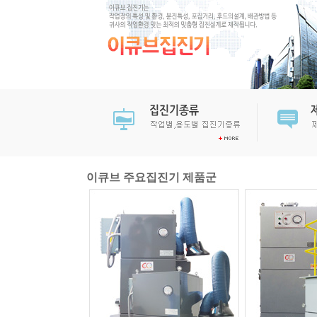
이큐브 주요집진기 제품군