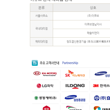
분류
상호
서울사무소
(주)이큐브
이큐브영남지사
국내대리점
해솔씨앤이
해외대리점
청도결신환경기술 (青岛洁宸环境技术