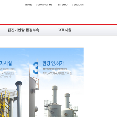
집진기렌탈.환경부속
고객지원
서비스소개
질문답변
주요특징
제품상담문의
렌탈모델분류
온라인견적
분진회수ㆍ청소기
대리점안내ㆍ모집
환경부속품
공지및뉴스
설치시공사례
집진기동영상