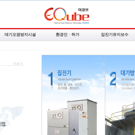
대기오염방지시설
환경인ㆍ허가
집진기유지보수
여과집진장치
업무분야
집진기 수리ㆍAS
Scrubber
배출시설신고
필터교체ㆍ판매
더보기
AC Tower
대기.수질시설 인허가
활성탄교체ㆍ판매
사이클론집진장치
악취.VOC시설 인허가
집진기부속품판매
진공증발농축기
폐기물.소음진동 인허가
주요공사실적
유해위험방지계획
주요실적현황