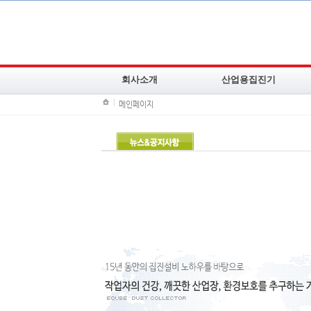
회사소개
산업용집진기
메인페이지
CEO인사말
백필터집진기
주요연혁
카트리지필터집진기
조직도
이동식집진기
기술현황
오일미스트집진기
주요납품고객사
냄새제거집진기
찾아오시는길
방폭집진기
소형습식집진기
고압집진기