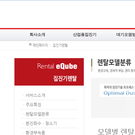
회사소개
산업용집진기
대기오염
메인페이지
집진기렌탈
CEO인사말
백필터집진기
여과집진장치
주요연혁
카트리지필터집진기
Scrubber
조직도
이동식집진기
AC Tower
기술현황
오일미스트집진기
사이클론집진
주요납품고객사
냄새제거집진기
진공증발농축
ㆍ
서비스소개
찾아오시는길
방폭집진기
주요공사실적
ㆍ
주요특징
소형습식집진기
고압집진기
ㆍ
렌탈모델분류
ㆍ
분진회수ㆍ청소기
모델별 렌탈
ㆍ
환경부속품