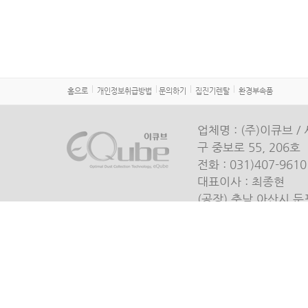
홈으로
개인정보취급방법
문의하기
집진기렌탈
환경부속품
업체명 : (주)이큐브 / 
구 중보로 55, 206호
전화 : 031)407-9610 
대표이사 : 최종현
(공장) 충남 아산시 둔
로 3 선경B/D 1006호
COPYRIGHT (C) 201