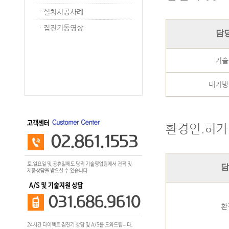
ㆍ
설치시공사례
ㆍ
집진기동영상
담
기술
대기방
환경인.허가
담
환