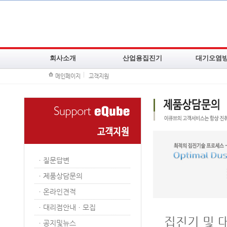
회사소개
산업용집진기
대기오염
메인페이지
고객지원
CEO인사말
백필터집진기
여과집진장치
주요연혁
카트리지필터집진기
Scrubber
조직도
이동식집진기
AC Tower
기술현황
오일미스트집진기
사이클론집진
주요납품고객사
냄새제거집진기
진공증발농축
ㆍ
질문답변
찾아오시는길
방폭집진기
주요공사실적
ㆍ
제품상담문의
소형습식집진기
고압집진기
ㆍ
온라인견적
ㆍ
대리점안내ㆍ모집
집진기 및 
ㆍ
공지및뉴스