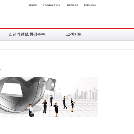
집진기렌탈.환경부속
고객지원
서비스소개
질문답변
주요특징
제품상담문의
렌탈모델분류
온라인견적
분진회수ㆍ청소기
대리점안내ㆍ모집
환경부속품
공지및뉴스
설치시공사례
집진기동영상