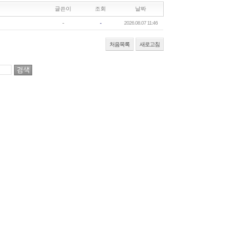
글쓴이
조회
날짜
-
-
2026.08.07 11:46
처음목록
새로고침