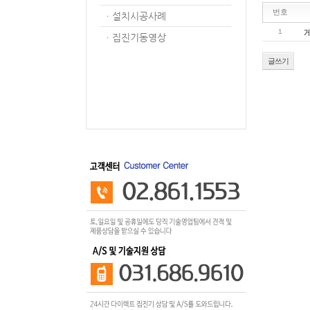
번호
ㆍ
설치시공사례
1
ㆍ
집진기동영상
글쓰기