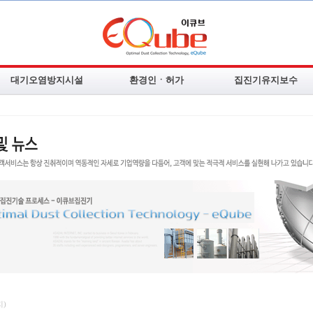
대기오염방지시설
환경인ㆍ허가
집진기유지보수
여과집진장치
업무분야
집진기 수리ㆍAS
Scrubber
배출시설신고
필터교체ㆍ판매
AC Tower
대기.수질시설 인허가
활성탄교체ㆍ판매
사이클론집진장치
악취.VOC시설 인허가
집진기부속품판매
진공증발농축기
폐기물.소음진동 인허가
주요공사실적
유해위험방지계획
주요실적현황
지)