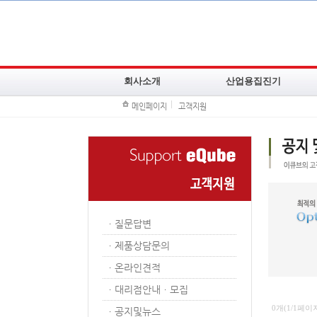
회사소개
산업용집진기
메인페이지
고객지원
CEO인사말
백필터집진기
주요연혁
카트리지필터집진기
조직도
이동식집진기
기술현황
오일미스트집진기
주요납품고객사
냄새제거집진기
ㆍ
질문답변
찾아오시는길
방폭집진기
ㆍ
제품상담문의
소형습식집진기
고압집진기
ㆍ
온라인견적
ㆍ
대리점안내ㆍ모집
0개(1/1페이
ㆍ
공지및뉴스